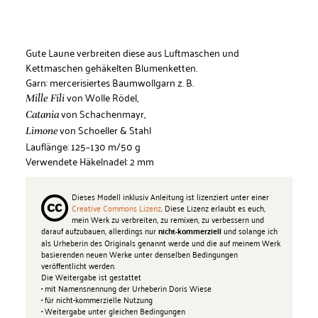
Gute Laune verbreiten diese aus Luftmaschen und
Kettmaschen gehäkelten Blumenketten.
Garn: mercerisiertes Baumwollgarn z. B.
von Wolle Rödel,
Mille Fili
von Schachenmayr,
Catania
von Schoeller & Stahl
Limone
Lauflänge: 125–130 m/50 g
Verwendete Häkelnadel: 2 mm
Dieses Modell inklusiv Anleitung ist lizenziert unter einer
Creative Commons Lizenz
. Diese Lizenz erlaubt es euch,
mein Werk zu verbreiten, zu remixen, zu verbessern und
darauf aufzubauen, allerdings nur
und solange ich
nicht-kommerziell
als Urheberin des Originals genannt werde und die auf meinem Werk
basierenden neuen Werke unter denselben Bedingungen
veröffentlicht werden.
Die Weitergabe ist gestattet
• mit Namensnennung der Urheberin Doris Wiese
• für nicht-kommerzielle Nutzung
• Weitergabe unter gleichen Bedingungen