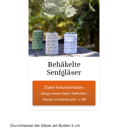
Behäkelte
Senfgläser
Datei herunterladen
design-wiese-Vasen-Teelichter-
Glaeser-unhaekeln.pdf – 1 MB
Durchmesser der Gläser am Boden: 6 cm