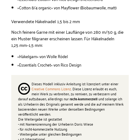
»Cotton 8/4 organic« von Mayflower (Biobaumwolle, matt)
Verwendete Häkelnadel: 1,5 bis 2 mm
Noch feinere Garne mit einer Lauflänge von 280 m/50 g, die
ein Muster filigraner erscheinen lassen. Für Häkelnadeln
1,25 mm–1,5 mm:
»Häkelgarn« von Wolle Rödel
»Essentials Crochet« von Rico Design
Dieses Modell inklusiv Anleitung ist lizenziert unter einer
Creative Commons Lizenz
. Diese Lizenz erlaubt es euch,
mein Werk zu verbreiten, zu remixen, zu verbessern und
darauf aufzubauen, allerdings nur
und solange ich
nicht-kommerziell
als Urheberin des Originals genannt werde und die auf meinem Werk
basierenden neuen Werke unter denselben Bedingungen
veröffentlicht werden.
Die Weitergabe ist gestattet
• mit Namensnennung der Urheberin Doris Wiese
• für nicht-kommerzielle Nutzung
• Weitergabe unter gleichen Bedingungen
• 4.0 International