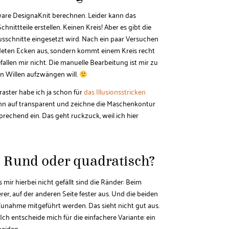
tware DesignaKnit berechnen. Leider kann das
ittteile erstellen. Keinen Kreis! Aber es gibt die
sschnitte eingesetzt wird. Nach ein paar Versuchen
ndeten Ecken aus, sondern kommt einem Kreis recht
llen mir nicht. Die manuelle Bearbeitung ist mir zu
n Willen aufzwängen will.
raster habe ich ja schon für
das Illusionsstricken
ze ihn auf transparent und zeichne die Maschenkontur
echend ein. Das geht ruckzuck, weil ich hier
. Rund oder quadratisch?
mir hierbei nicht gefällt sind die Ränder: Beim
er, auf der anderen Seite fester aus. Und die beiden
unahme mitgeführt werden. Das sieht nicht gut aus.
ch entscheide mich für die einfachere Variante: ein
neiden.