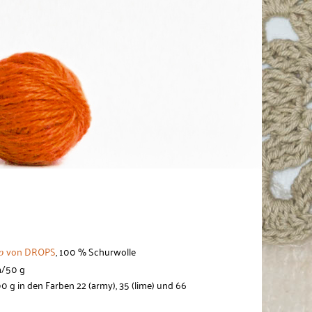
von DROPS
, 100 % Schurwolle
mo
m/50 g
00 g in den Farben 22 (army), 35 (lime) und 66