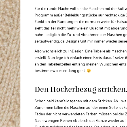
Für die runde Fläche will ich die Maschen mit der Sof
Programm außer Bekleidungsstücke nur rechteckige Schn
Funktion der Rundungen, die normalerweise für Halsau
sieht das Teil nicht mehr wie ein Quadrat mit abgeru
nahe. Lediglich die Zu- und Abnahmen der Maschen gefa
zeitaufwendig, da DesignaKnit mir immer wieder seine
Also wechsle ich zu InDesign. Eine Tabelle als Maschen
erstellt. Nun lege ich einfach einen Kreis darauf, set
an den Tabellenzellen entlang meinen Wünschen entspr
bestimme wo es entlang geht.
Den Hockerbezug stricken
Schon bald kann’s losgehen mit dem Stricken. Äh … was 
Zunehmen fallen die Maschen auf der einen Seite locker
Fäden der nicht verwendeten Farben müssen bei der Z
Nach wenigen Reihen ribble ich das Ganze wieder auf. I
Quadrat stricken und später einen Kreis daraus zusch