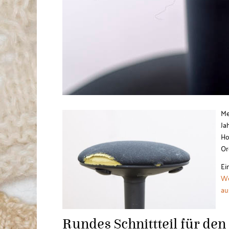
Me
Ja
Ho
Or
Ei
We
au
Rundes Schnittteil für den