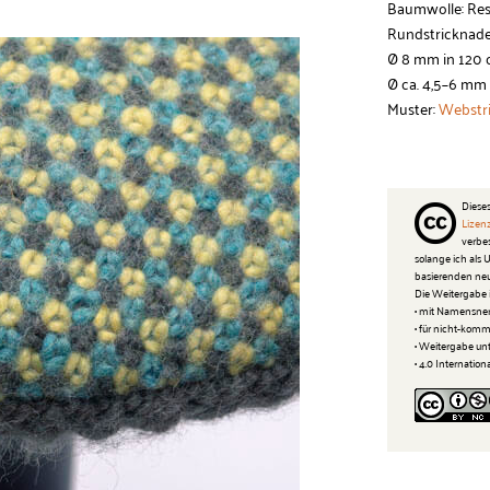
Baumwolle: Res
Rundstricknade
Ø 8 mm in 120
Ø ca. 4,5–6 mm
Muster:
Webstr
Dieses
Lizen
verbe
solange ich als
basierenden neu
Die Weitergabe i
• mit Namensne
• für nicht-kom
• Weitergabe un
• 4.0 Internation