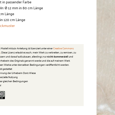
t in passender Farbe
ln: Ø 12 mm in 80 cm Länge
 cm Länge
 in 120 cm Länge
ickmuster
 Modell inklusiv Anleitung ist lizenziert unter einer
Creative Commons
z
. Diese Lizenz erlaubt es euch, mein Werk zu verbreiten, zu remixen, zu
ssern und darauf aufzubauen, allerdings nur
nicht-kommerziell
und
 Urheberin des Originals genannt werde und die auf meinem Werk
en Werke unter denselben Bedingungen veröffentlicht werden.
st gestattet
nnung der Urheberin Doris Wiese
merzielle Nutzung
ter gleichen Bedingungen
al