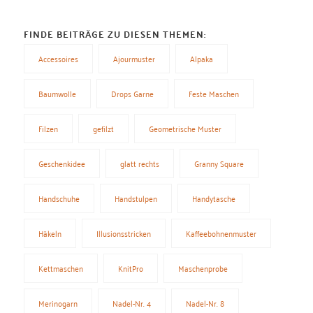
FINDE BEITRÄGE ZU DIESEN THEMEN:
Accessoires
Ajourmuster
Alpaka
Baumwolle
Drops Garne
Feste Maschen
Filzen
gefilzt
Geometrische Muster
Geschenkidee
glatt rechts
Granny Square
Handschuhe
Handstulpen
Handytasche
Häkeln
Illusionsstricken
Kaffeebohnenmuster
Kettmaschen
KnitPro
Maschenprobe
Merinogarn
Nadel-Nr. 4
Nadel-Nr. 8