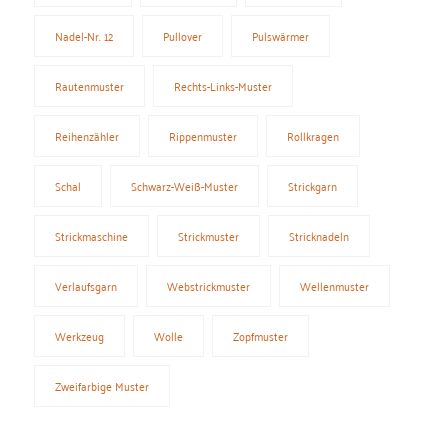
Nadel-Nr. 12
Pullover
Pulswärmer
Rautenmuster
Rechts-Links-Muster
Reihenzähler
Rippenmuster
Rollkragen
Schal
Schwarz-Weiß-Muster
Strickgarn
Strickmaschine
Strickmuster
Stricknadeln
Verlaufsgarn
Webstrickmuster
Wellenmuster
Werkzeug
Wolle
Zopfmuster
Zweifarbige Muster