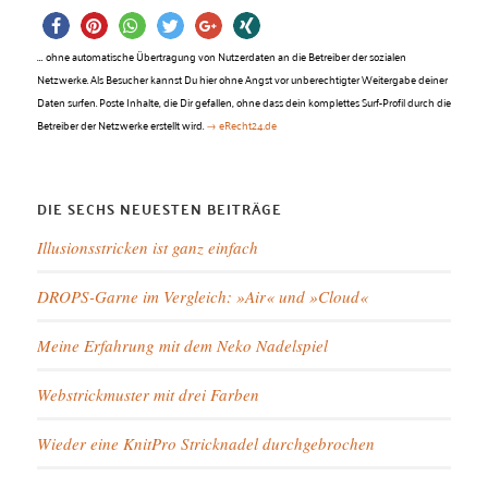
…
ohne automatische Übertragung von Nutzerdaten an die Betreiber der sozialen
Netzwerke. Als Besucher kannst Du hier ohne Angst vor unberechtigter Weitergabe deiner
Daten surfen. Poste Inhalte, die Dir gefallen, ohne dass dein komplettes Surf-Profil durch die
Betreiber der Netzwerke erstellt wird.
→ eRecht24.de
DIE SECHS NEUESTEN BEITRÄGE
Illusionsstricken ist ganz einfach
DROPS-Garne im Vergleich: »Air« und »Cloud«
Meine Erfahrung mit dem Neko Nadelspiel
Webstrickmuster mit drei Farben
Wieder eine KnitPro Stricknadel durchgebrochen