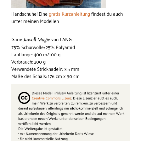
Handschuhe! Eine
gratis Kurzanleitung
findest du auch
unter meinen Modellen.
Garn:
von LANG
Jawoll Magic
75% Schurwolle/25% Polyamid
Lauflänge: 400 m/100 g
Verbrauch: 200 g
Verwendete Stricknadeln: 3,5 mm
Maße des Schals: 176 cm x 30 cm
Dieses Modell inklusiv Anleitung ist lizenziert unter einer
Creative Commons Lizenz
. Diese Lizenz erlaubt es euch,
mein Werk zu verbreiten, zu remixen, zu verbessern und
darauf aufzubauen, allerdings nur
und solange ich
nicht-kommerziell
als Urheberin des Originals genannt werde und die auf meinem Werk
basierenden neuen Werke unter denselben Bedingungen
veröffentlicht werden.
Die Weitergabe ist gestattet
• mit Namensnennung der Urheberin Doris Wiese
• für nicht-kommerzielle Nutzung