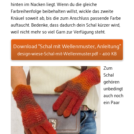
hinten im Nacken liegt. Wenn du die gleiche
Farbreihenfolge beibehalten willst, wickle das zweite
Knäuel soweit ab, bis die zum Anschluss passende Farbe
auftaucht. Bedenke, dass dadurch dein Schal kürzer wird,
weil nicht mehr so viel Garn zur Verfügung steht.
Download “Schal mit Wellenmuster, Anleitung”
design-wiese-Schal-mit-Wellenmuster.pdf – 400 KB
Zum
Schal
gehören
unbedingt
auch noch
ein Paar