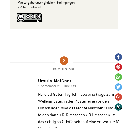
• Weitergabe unter gleichen Bedingungen
• 4.0 International
2
KOMMENTARE
Ursula Meißner
3. September 2018 um 17:49
says:
Hallo ud Guten Tag. Ich habe eine Frage zum
Wellenmuster; in der Musterreihe vor den
Umschlägen, sind das rechte Maschen? Und dem
folgen dann 1 R. R Maschen 2 R.L Maschen. Ist
das richtig so ? Hoffe sehr auf eine Antwort. MfG