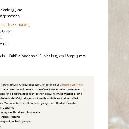
lenk: 13,5 cm
nt gemessen.
von DROPS
,
a Silk
 Seide
ila
m/50g
n: 1 KnitPro-Nadelspiel Cubics in 15 cm Länge, 3 mm
 Modell inklusiv Anleitung ist lizenziert unter einer
Creative Commons
z
. Diese Lizenz erlaubt es euch, mein Werk zu verbreiten, zu remixen, zu
ssern und darauf aufzubauen, allerdings nur
nicht-kommerziell
und
 Urheberin des Originals genannt werde und die auf meinem Werk
en Werke unter denselben Bedingungen veröffentlicht werden.
st gestattet
nnung der Urheberin Doris Wiese
merzielle Nutzung
ter gleichen Bedingungen
al