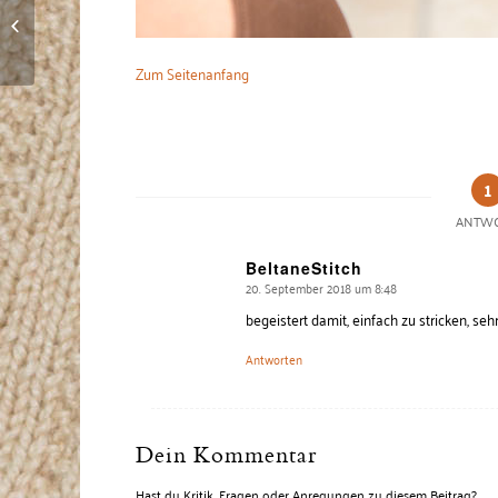
Lange Armstulpen aus
Alpaka, mit Anleitung
Zum Seitenanfang
1
ANTW
BeltaneStitch
20. September 2018 um 8:48
says:
begeistert damit, einfach zu stricken, seh
Antworten
Dein Kommentar
Hast du Kritik, Fragen oder Anregungen zu diesem Beitrag?