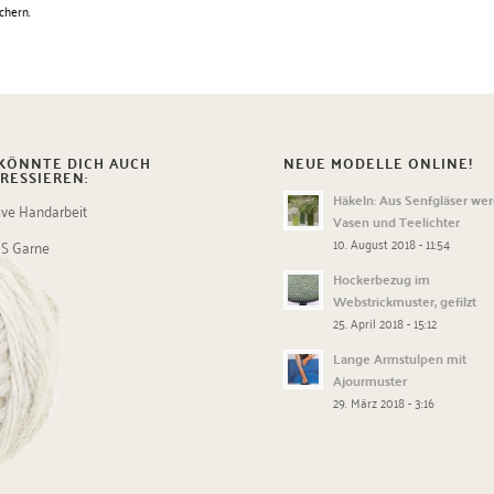
chern.
KÖNNTE DICH AUCH
NEUE MODELLE ONLINE!
RESSIEREN:
Häkeln: Aus Senfgläser we
tive Handarbeit
Vasen und Teelichter
10. August 2018 - 11:54
S Garne
Hockerbezug im
Webstrickmuster, gefilzt
25. April 2018 - 15:12
Lange Armstulpen mit
Ajourmuster
29. März 2018 - 3:16