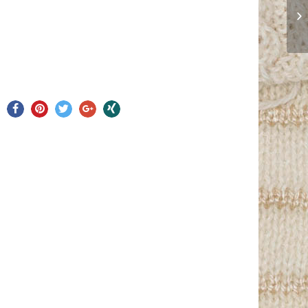
teilen
pinnen
twittern
teilen
teilen