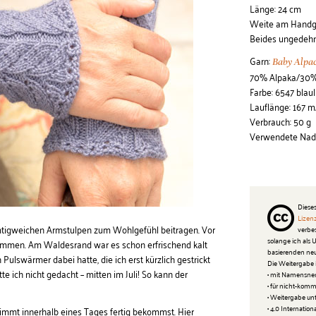
Länge: 24 cm
Weite am Handge
Beides ungedeh
Garn:
Baby Alpac
70% Alpaka/30%
Farbe: 6547 blaul
Lauflänge: 167 
Verbrauch: 50 g
Verwendete Nadel
Dieses
Lizen
mtigweichen Armstulpen zum Wohlgefühl beitragen. Vor
verbe
solange ich als
ammen. Am Waldesrand war es schon erfrischend kalt
basierenden neu
ulswärmer dabei hatte, die ich erst kürzlich gestrickt
Die Weitergabe i
e ich nicht gedacht – mitten im Juli! So kann der
• mit Namensne
• für nicht-kom
• Weitergabe un
stimmt innerhalb eines Tages fertig bekommst. Hier
• 4.0 Internation