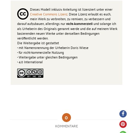
Dieses Modell inklusiv Anleitung ist lizenziert unter einer
Creative Commons Lizenz
. Diese Lizenz erlaubt es euch,
mein Werk zu verbreiten, zu remixen, zu verbessern und
darauf aufzubauen, allerdings nur
und solange ich
nicht-kommerziell
als Urheberin des Originals genannt werde und die auf meinem Werk
basierenden neuen Werke unter denselben Bedingungen
veröffentlicht werden.
Die Weitergabe ist gestattet
• mit Namensnennung der Urheberin Doris Wiese
• für nicht-kommerzielle Nutzung
• Weitergabe unter gleichen Bedingungen
• 4.0 International
0
KOMMENTARE