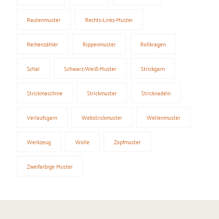
Rautenmuster
Rechts-Links-Muster
Reihenzähler
Rippenmuster
Rollkragen
Schal
Schwarz-Weiß-Muster
Strickgarn
Strickmaschine
Strickmuster
Stricknadeln
Verlaufsgarn
Webstrickmuster
Wellenmuster
Werkzeug
Wolle
Zopfmuster
Zweifarbige Muster