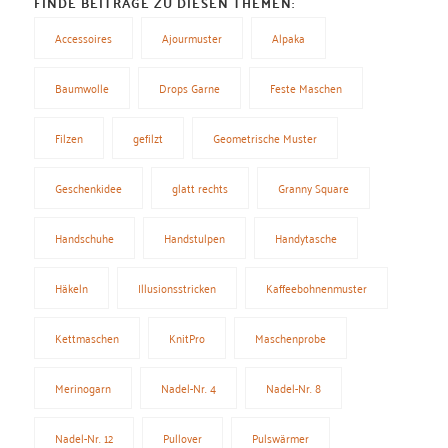
FINDE BEITRÄGE ZU DIESEN THEMEN:
Accessoires
Ajourmuster
Alpaka
Baumwolle
Drops Garne
Feste Maschen
Filzen
gefilzt
Geometrische Muster
Geschenkidee
glatt rechts
Granny Square
Handschuhe
Handstulpen
Handytasche
Häkeln
Illusionsstricken
Kaffeebohnenmuster
Kettmaschen
KnitPro
Maschenprobe
Merinogarn
Nadel-Nr. 4
Nadel-Nr. 8
Nadel-Nr. 12
Pullover
Pulswärmer