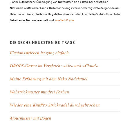
…
ohne automatische Übertragung von Nutzerdaten an die Betreiber der sozialen
Netzwerke. Als Besucher kannst Du hier ohne Angst vor unberechtigter Weitergabe deiner
Daten surfen. Poste Inhalte, die Dir gefallen, ohne dass dein komplettes Surf-Profil durch die
Betreiber der Netzwerke erstellt wird.
→ eRecht24.de
DIE SECHS NEUESTEN BEITRÄGE
Illusionsstricken ist ganz einfach
DROPS-Garne im Vergleich: »Air« und »Cloud«
Meine Erfahrung mit dem Neko Nadelspiel
Webstrickmuster mit drei Farben
Wieder eine KnitPro Stricknadel durchgebrochen
Ajourmuster mit Bögen