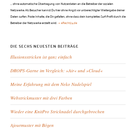
…
ohne automatische Übertragung von Nutzerdaten an die Betreiber der sozialen
Netzwerke. Als Besucher kannst Du hier ohne Angst vor unberechtigter Weitergabe deiner
Daten surfen. Poste Inhalte, die Dir gefallen, ohne dass dein komplettes Surf-Profil durch die
Betreiber der Netzwerke erstellt wird.
→ eRecht24.de
DIE SECHS NEUESTEN BEITRÄGE
Illusionsstricken ist ganz einfach
DROPS-Garne im Vergleich: »Air« und »Cloud«
Meine Erfahrung mit dem Neko Nadelspiel
Webstrickmuster mit drei Farben
Wieder eine KnitPro Stricknadel durchgebrochen
Ajourmuster mit Bögen