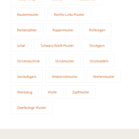
Rautenmuster
Rechts-Links-Muster
Reihenzähler
Rippenmuster
Rollkragen
Schal
Schwarz-Weiß-Muster
Strickgarn
Strickmaschine
Strickmuster
Stricknadeln
Verlaufsgarn
Webstrickmuster
Wellenmuster
Werkzeug
Wolle
Zopfmuster
Zweifarbige Muster