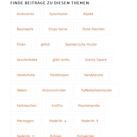
FINDE BEITRÄGE ZU DIESEN THEMEN:
Accessoires
Ajourmuster
Alpaka
Baumwolle
Drops Garne
Feste Maschen
Filzen
gefilzt
Geometrische Muster
Geschenkidee
glatt rechts
Granny Square
Handschuhe
Handstulpen
Handytasche
Häkeln
Illusionsstricken
Kaffeebohnenmuster
Kettmaschen
KnitPro
Maschenprobe
Merinogarn
Nadel-Nr. 4
Nadel-Nr. 8
Nadel-Nr. 12
Pullover
Pulswärmer