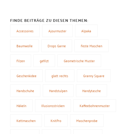
FINDE BEITRÄGE ZU DIESEN THEMEN:
Accessoires
Ajourmuster
Alpaka
Baumwolle
Drops Garne
Feste Maschen
Filzen
gefilzt
Geometrische Muster
Geschenkidee
glatt rechts
Granny Square
Handschuhe
Handstulpen
Handytasche
Häkeln
Illusionsstricken
Kaffeebohnenmuster
Kettmaschen
KnitPro
Maschenprobe