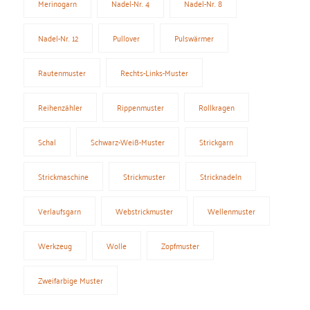
Merinogarn
Nadel-Nr. 4
Nadel-Nr. 8
Nadel-Nr. 12
Pullover
Pulswärmer
Rautenmuster
Rechts-Links-Muster
Reihenzähler
Rippenmuster
Rollkragen
Schal
Schwarz-Weiß-Muster
Strickgarn
Strickmaschine
Strickmuster
Stricknadeln
Verlaufsgarn
Webstrickmuster
Wellenmuster
Werkzeug
Wolle
Zopfmuster
Zweifarbige Muster