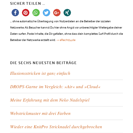
SICHER TEILEN ...
…
ohne automatische Übertragung von Nutzerdaten an die Betreiber der sozialen
Netzwerke. Als Besucher kannst Du hier ohne Angst vor unberechtigter Weitergabe deiner
Daten surfen. Poste Inhalte, die Dir gefallen, ohne dass dein komplettes Surf-Profil durch die
Betreiber der Netzwerke erstellt wird.
→ eRecht24.de
DIE SECHS NEUESTEN BEITRÄGE
Illusionsstricken ist ganz einfach
DROPS-Garne im Vergleich: »Air« und »Cloud«
Meine Erfahrung mit dem Neko Nadelspiel
Webstrickmuster mit drei Farben
Wieder eine KnitPro Stricknadel durchgebrochen