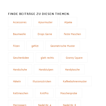
FINDE BEITRÄGE ZU DIESEN THEMEN:
Accessoires
Ajourmuster
Alpaka
Baumwolle
Drops Garne
Feste Maschen
Filzen
gefilzt
Geometrische Muster
Geschenkidee
glatt rechts
Granny Square
Handschuhe
Handstulpen
Handytasche
Häkeln
Illusionsstricken
Kaffeebohnenmuster
Kettmaschen
KnitPro
Maschenprobe
Merinogarn
Nadel-Nr. 4
Nadel-Nr. 8