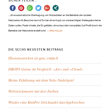
SICHER TEILEN ...
…
ohne automatische Übertragung von Nutzerdaten an die Betreiber der sozialen
Netzwerke. Als Besucher kannst Du hier ohne Angst vor unberechtigter Weitergabe deiner
Daten surfen. Poste Inhalte, die Dir gefallen, ohne dass dein komplettes Surf-Profil durch die
Betreiber der Netzwerke erstellt wird.
→ eRecht24.de
DIE SECHS NEUESTEN BEITRÄGE
Illusionsstricken ist ganz einfach
DROPS-Garne im Vergleich: »Air« und »Cloud«
Meine Erfahrung mit dem Neko Nadelspiel
Webstrickmuster mit drei Farben
Wieder eine KnitPro Stricknadel durchgebrochen