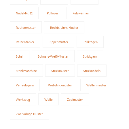
Nadel-Nr. 12
Pullover
Pulswärmer
Rautenmuster
Rechts-Links-Muster
Reihenzähler
Rippenmuster
Rollkragen
Schal
Schwarz-Weiß-Muster
Strickgarn
Strickmaschine
Strickmuster
Stricknadeln
Verlaufsgarn
Webstrickmuster
Wellenmuster
Werkzeug
Wolle
Zopfmuster
Zweifarbige Muster