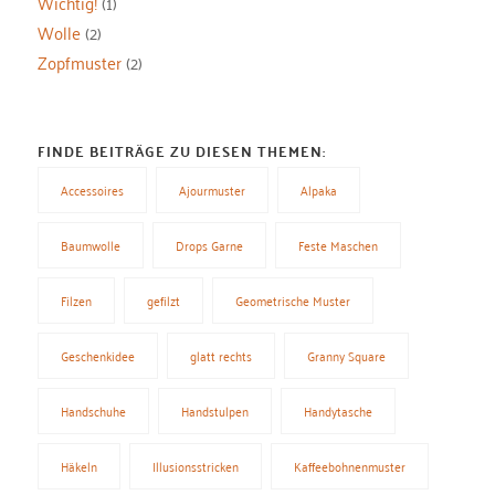
Wichtig!
(1)
Wolle
(2)
Zopfmuster
(2)
FINDE BEITRÄGE ZU DIESEN THEMEN:
Accessoires
Ajourmuster
Alpaka
Baumwolle
Drops Garne
Feste Maschen
Filzen
gefilzt
Geometrische Muster
Geschenkidee
glatt rechts
Granny Square
Handschuhe
Handstulpen
Handytasche
Häkeln
Illusionsstricken
Kaffeebohnenmuster