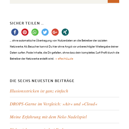
SICHER TEILEN ...
…
ohne automatische Übertragung von Nutzerdaten an die Betreiber der sozialen
Netzwerke. Als Besucher kannst Du hier ohne Angst vor unberechtigter Weitergabe deiner
Daten surfen. Poste Inhalte, die Dir gefallen, ohne dass dein komplettes Surf-Profil durch die
Betreiber der Netzwerke erstellt wird.
→ eRecht24.de
DIE SECHS NEUESTEN BEITRÄGE
Illusionsstricken ist ganz einfach
DROPS-Garne im Vergleich: »Air« und »Cloud«
Meine Erfahrung mit dem Neko Nadelspiel