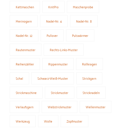
Kettmaschen
KnitPro
Maschenprobe
Merinogarn
Nadel-Nr. 4
Nadel-Nr. 8
Nadel-Nr. 12
Pullover
Pulswärmer
Rautenmuster
Rechts-Links-Muster
Reihenzähler
Rippenmuster
Rollkragen
Schal
Schwarz-Weiß-Muster
Strickgarn
Strickmaschine
Strickmuster
Stricknadeln
Verlaufsgarn
Webstrickmuster
Wellenmuster
Werkzeug
Wolle
Zopfmuster