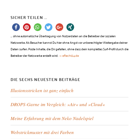
SICHER TEILEN ...
…
ohne automatische Übertragung von Nutzerdaten an die Betreiber der sozialen
Netzwerke. Als Besucher kannst Du hier ohne Angst vor unberechtigter Weitergabe deiner
Daten surfen. Poste Inhalte, die Dir gefallen, ohne dass dein komplettes Surf-Profil durch die
Betreiber der Netzwerke erstellt wird.
→ eRecht24.de
DIE SECHS NEUESTEN BEITRÄGE
Illusionsstricken ist ganz einfach
DROPS-Garne im Vergleich: »Air« und »Cloud«
Meine Erfahrung mit dem Neko Nadelspiel
Webstrickmuster mit drei Farben