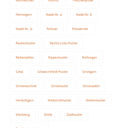
Merinogarn
Nadel-Nr. 4
Nadel-Nr. 8
Nadel-Nr. 12
Pullover
Pulswärmer
Rautenmuster
Rechts-Links-Muster
Reihenzähler
Rippenmuster
Rollkragen
Schal
Schwarz-Weiß-Muster
Strickgarn
Strickmaschine
Strickmuster
Stricknadeln
Verlaufsgarn
Webstrickmuster
Wellenmuster
Werkzeug
Wolle
Zopfmuster