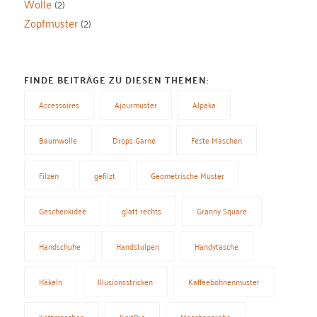
Wolle
(2)
Zopfmuster
(2)
FINDE BEITRÄGE ZU DIESEN THEMEN:
Accessoires
Ajourmuster
Alpaka
Baumwolle
Drops Garne
Feste Maschen
Filzen
gefilzt
Geometrische Muster
Geschenkidee
glatt rechts
Granny Square
Handschuhe
Handstulpen
Handytasche
Häkeln
Illusionsstricken
Kaffeebohnenmuster
Kettmaschen
KnitPro
Maschenprobe